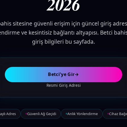
2026
bahis sitesine güvenli erişim için güncel giriş adresi
ndirme ve kesintisiz bağlantı altyapısı. Betci bahi
giriş bilgileri bu sayfada.
Betci'ye Gir
→
Resmi Giriş Adresi
ylı Adres
Güvenli Ağ Geçidi
Anlık Yönlendirme
Cihaz Bağı