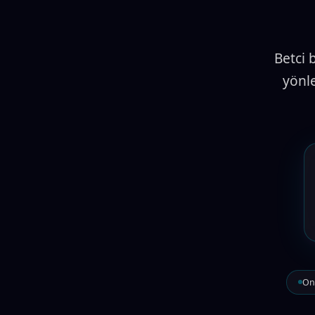
Betci 
yönle
Ona