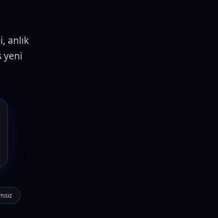
, anlık
s yeni
msız