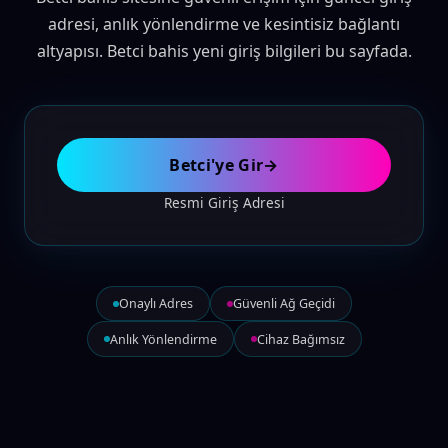
adresi, anlık yönlendirme ve kesintisiz bağlantı
altyapısı. Betci bahis yeni giriş bilgileri bu sayfada.
Betci'ye Gir
→
Resmi Giriş Adresi
Onaylı Adres
Güvenli Ağ Geçidi
Anlık Yönlendirme
Cihaz Bağımsız