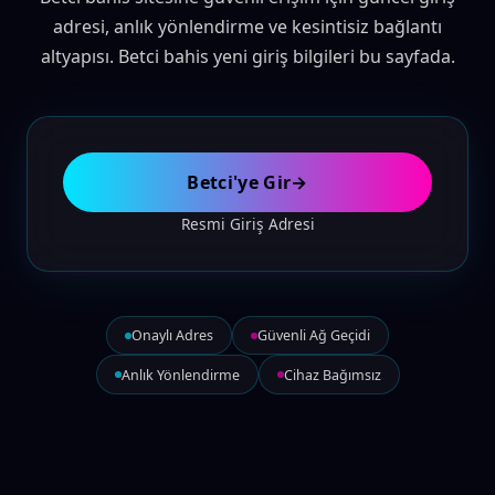
adresi, anlık yönlendirme ve kesintisiz bağlantı
altyapısı. Betci bahis yeni giriş bilgileri bu sayfada.
Betci'ye Gir
→
Resmi Giriş Adresi
Onaylı Adres
Güvenli Ağ Geçidi
Anlık Yönlendirme
Cihaz Bağımsız