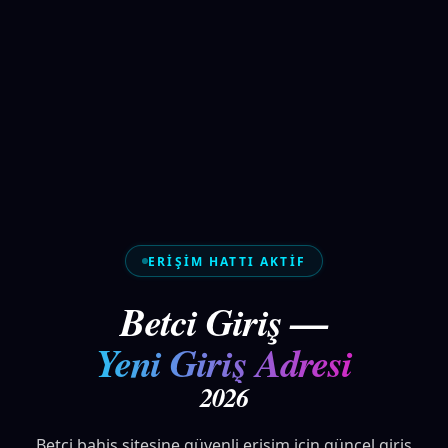
ERIŞIM HATTI AKTIF
Betci Giriş —
Yeni Giriş Adresi
2026
Betci bahis sitesine güvenli erişim için güncel giriş