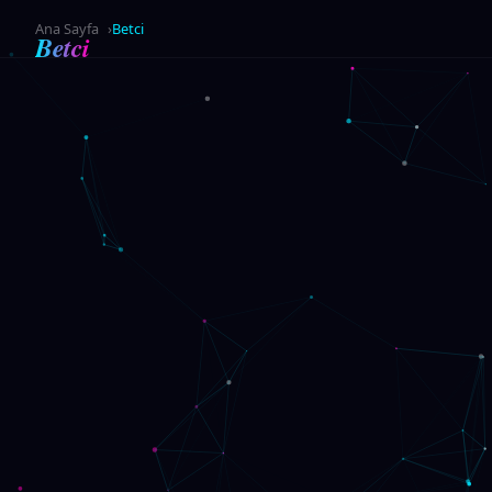
Ana Sayfa
Betci
Betci