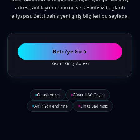
adresi, anlık yönlendirme ve kesintisiz bağlantı
altyapısı. Betci bahis yeni giriş bilgileri bu sayfada.
Betci'ye Gir
→
Resmi Giriş Adresi
Onaylı Adres
Güvenli Ağ Geçidi
Anlık Yönlendirme
Cihaz Bağımsız