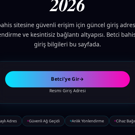
2026
bahis sitesine güvenli erişim için güncel giriş adresi
ndirme ve kesintisiz bağlantı altyapısı. Betci bahi
giriş bilgileri bu sayfada.
Betci'ye Gir
→
Resmi Giriş Adresi
ylı Adres
Güvenli Ağ Geçidi
Anlık Yönlendirme
Cihaz Bağı