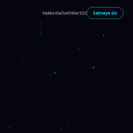
Hakkında
Özellikler
SSS
Sahneye Gir