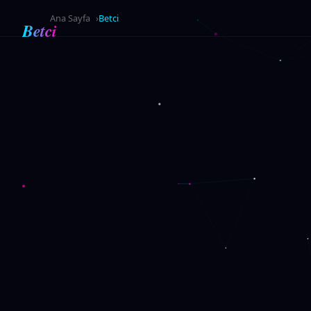
Ana Sayfa
Betci
Betci