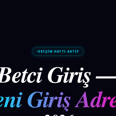
ERIŞIM HATTI AKTIF
Betci Giriş 
eni Giriş Adre