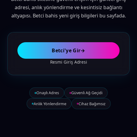
adresi, anlık yönlendirme ve kesintisiz bağlantı
altyapısı. Betci bahis yeni giriş bilgileri bu sayfada.
Betci'ye Gir
→
Resmi Giriş Adresi
Onaylı Adres
Güvenli Ağ Geçidi
Anlık Yönlendirme
Cihaz Bağımsız