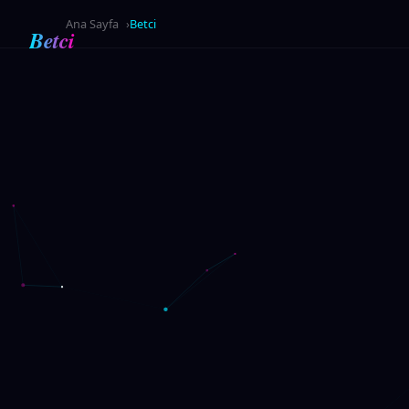
Ana Sayfa
Betci
Betci