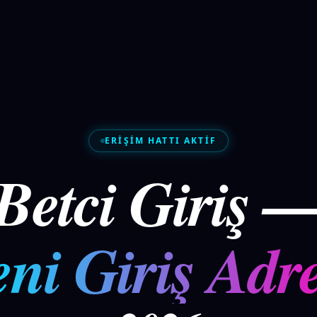
ERIŞIM HATTI AKTIF
Betci Giriş 
eni Giriş Adre