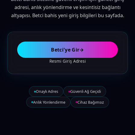
adresi, anlık yönlendirme ve kesintisiz bağlantı
altyapısı. Betci bahis yeni giriş bilgileri bu sayfada.
Betci'ye Gir
→
Resmi Giriş Adresi
Onaylı Adres
Güvenli Ağ Geçidi
Anlık Yönlendirme
Cihaz Bağımsız