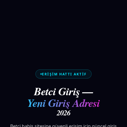
ERIŞIM HATTI AKTIF
Betci Giriş —
Yeni Giriş Adresi
2026
Betci bahis sitesine güvenli erişim için güncel giriş