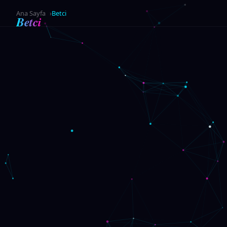
Ana Sayfa
Betci
Betci