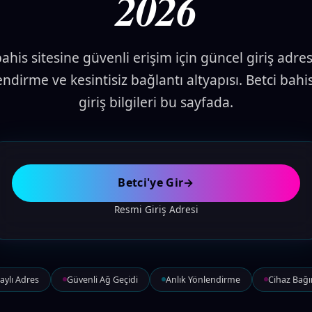
2026
bahis sitesine güvenli erişim için güncel giriş adresi
ndirme ve kesintisiz bağlantı altyapısı. Betci bahi
giriş bilgileri bu sayfada.
Betci'ye Gir
→
Resmi Giriş Adresi
ylı Adres
Güvenli Ağ Geçidi
Anlık Yönlendirme
Cihaz Bağı