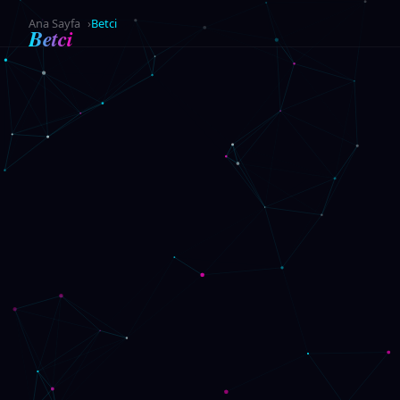
Ana Sayfa
Betci
Betci