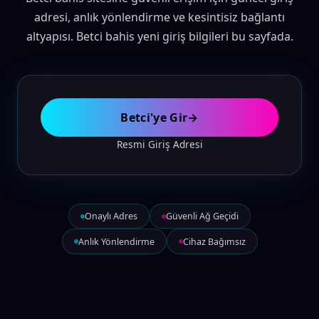
adresi, anlık yönlendirme ve kesintisiz bağlantı
altyapısı. Betci bahis yeni giriş bilgileri bu sayfada.
Betci'ye Gir
→
Resmi Giriş Adresi
Onaylı Adres
Güvenli Ağ Geçidi
Anlık Yönlendirme
Cihaz Bağımsız