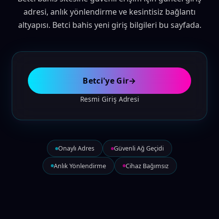
adresi, anlık yönlendirme ve kesintisiz bağlantı
altyapısı. Betci bahis yeni giriş bilgileri bu sayfada.
Betci'ye Gir
→
Resmi Giriş Adresi
Onaylı Adres
Güvenli Ağ Geçidi
Anlık Yönlendirme
Cihaz Bağımsız