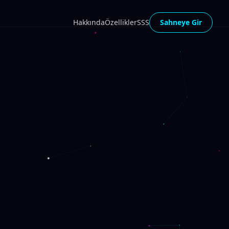
Hakkında
Özellikler
SSS
Sahneye Gir