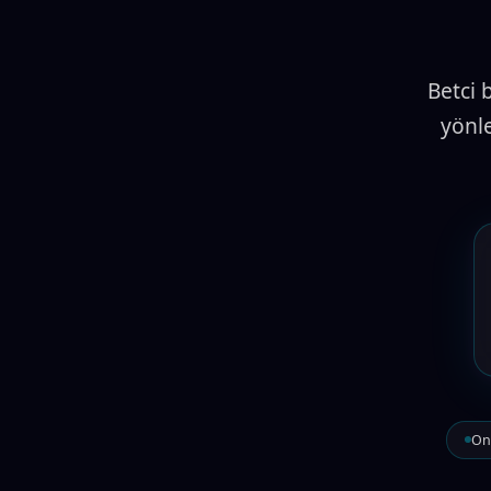
Betci 
yönle
Ona