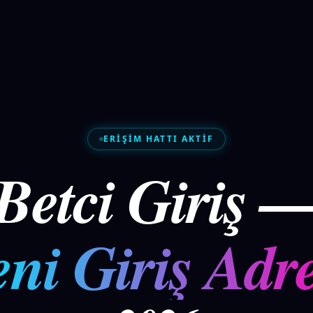
ERIŞIM HATTI AKTIF
Betci Giriş 
eni Giriş Adre