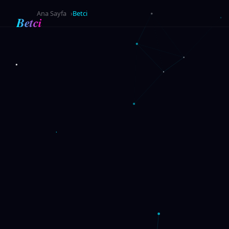
Ana Sayfa
Betci
Betci