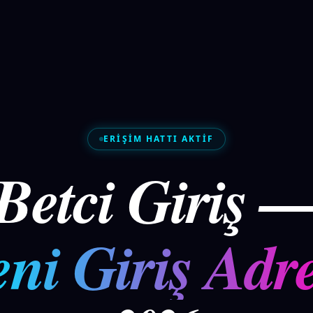
ERIŞIM HATTI AKTIF
Betci Giriş 
eni Giriş Adre