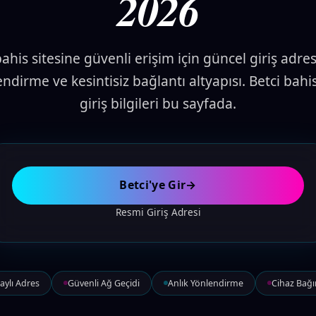
2026
bahis sitesine güvenli erişim için güncel giriş adresi
ndirme ve kesintisiz bağlantı altyapısı. Betci bahi
giriş bilgileri bu sayfada.
Betci'ye Gir
→
Resmi Giriş Adresi
ylı Adres
Güvenli Ağ Geçidi
Anlık Yönlendirme
Cihaz Bağı