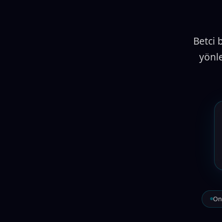
Betci 
yönle
Ona