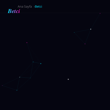
Ana Sayfa
Betci
Betci