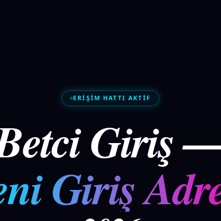
ERIŞIM HATTI AKTIF
Betci Giriş 
eni Giriş Adre