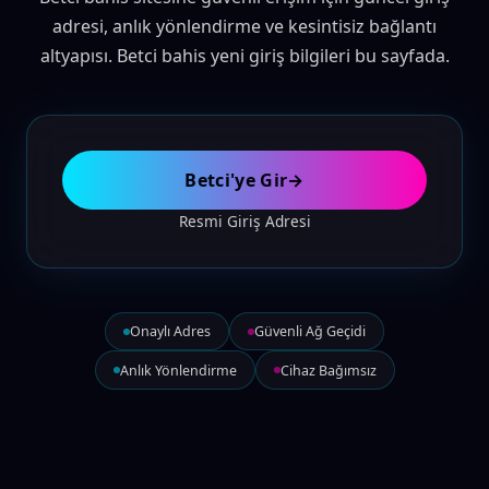
adresi, anlık yönlendirme ve kesintisiz bağlantı
altyapısı. Betci bahis yeni giriş bilgileri bu sayfada.
Betci'ye Gir
→
Resmi Giriş Adresi
Onaylı Adres
Güvenli Ağ Geçidi
Anlık Yönlendirme
Cihaz Bağımsız