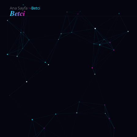
Ana Sayfa
Betci
Betci