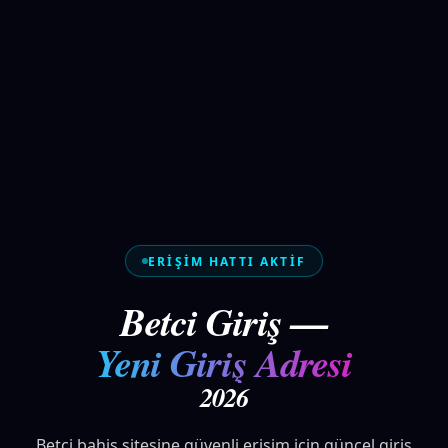
ERIŞIM HATTI AKTIF
Betci Giriş —
Yeni Giriş Adresi
2026
Betci bahis sitesine güvenli erişim için güncel giriş