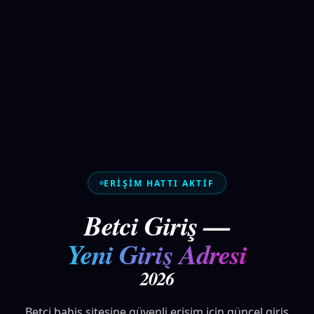
ERIŞIM HATTI AKTIF
Betci Giriş —
Yeni Giriş Adresi
2026
Betci bahis sitesine güvenli erişim için güncel giriş