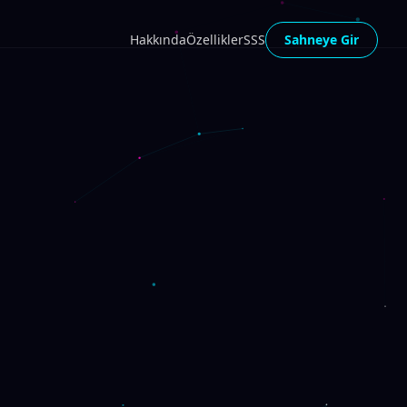
Hakkında
Özellikler
SSS
Sahneye Gir