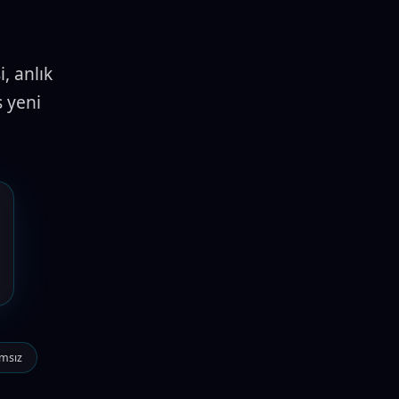
, anlık
s yeni
msız