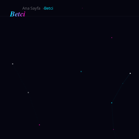
Ana Sayfa
Betci
Betci