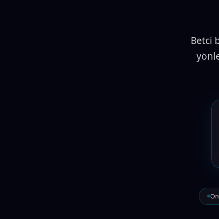
Betci 
yönle
Ona