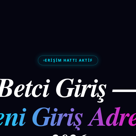
ERIŞIM HATTI AKTIF
Betci Giriş 
eni Giriş Adre