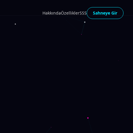
Hakkında
Özellikler
SSS
Sahneye Gir