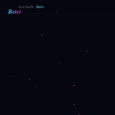
Ana Sayfa
Betci
Betci