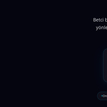
Betci 
yönle
Ona