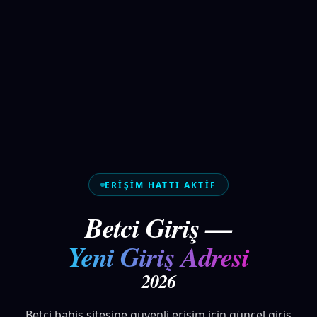
ERIŞIM HATTI AKTIF
Betci Giriş —
Yeni Giriş Adresi
2026
Betci bahis sitesine güvenli erişim için güncel giriş