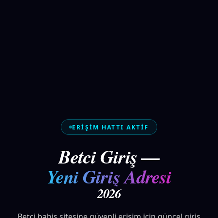
ERIŞIM HATTI AKTIF
Betci Giriş —
Yeni Giriş Adresi
2026
Betci bahis sitesine güvenli erişim için güncel giriş