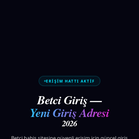
ERIŞIM HATTI AKTIF
Betci Giriş —
Yeni Giriş Adresi
2026
Betci bahis sitesine güvenli erişim için güncel giriş