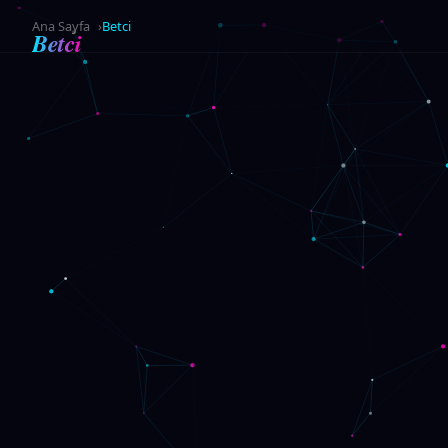
Ana Sayfa
Betci
Betci