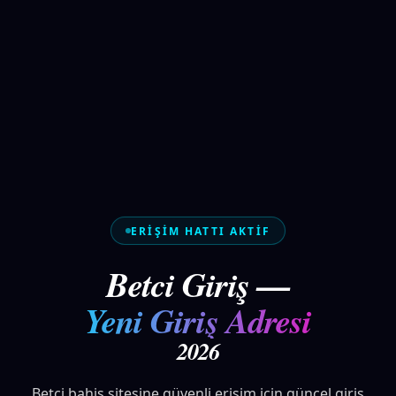
ERIŞIM HATTI AKTIF
Betci Giriş —
Yeni Giriş Adresi
2026
Betci bahis sitesine güvenli erişim için güncel giriş