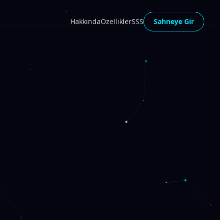
Hakkında
Özellikler
SSS
Sahneye Gir