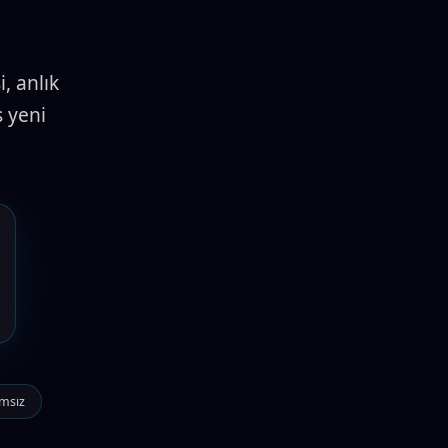
, anlık
s yeni
msız