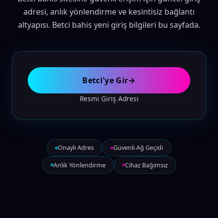
adresi, anlık yönlendirme ve kesintisiz bağlantı
altyapısı. Betci bahis yeni giriş bilgileri bu sayfada.
Betci'ye Gir
→
Resmi Giriş Adresi
Onaylı Adres
Güvenli Ağ Geçidi
Anlık Yönlendirme
Cihaz Bağımsız