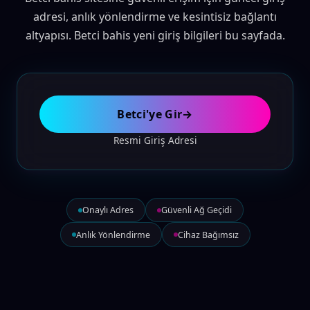
adresi, anlık yönlendirme ve kesintisiz bağlantı
altyapısı. Betci bahis yeni giriş bilgileri bu sayfada.
Betci'ye Gir
→
Resmi Giriş Adresi
Onaylı Adres
Güvenli Ağ Geçidi
Anlık Yönlendirme
Cihaz Bağımsız