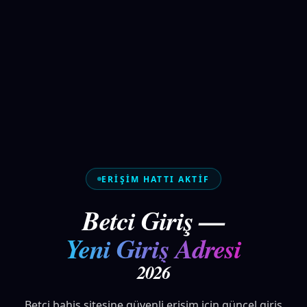
ERIŞIM HATTI AKTIF
Betci Giriş —
Yeni Giriş Adresi
2026
Betci bahis sitesine güvenli erişim için güncel giriş