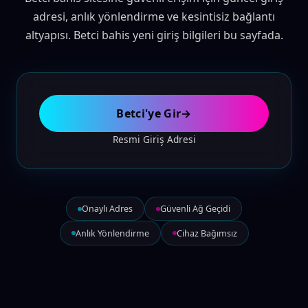
adresi, anlık yönlendirme ve kesintisiz bağlantı
altyapısı. Betci bahis yeni giriş bilgileri bu sayfada.
Betci'ye Gir
→
Resmi Giriş Adresi
Onaylı Adres
Güvenli Ağ Geçidi
Anlık Yönlendirme
Cihaz Bağımsız