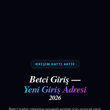
ERIŞIM HATTI AKTIF
Betci Giriş —
Yeni Giriş Adresi
2026
Betci bahis sitesine güvenli erişim için güncel giriş