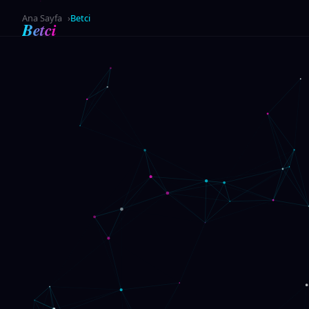
Ana Sayfa
Betci
Betci